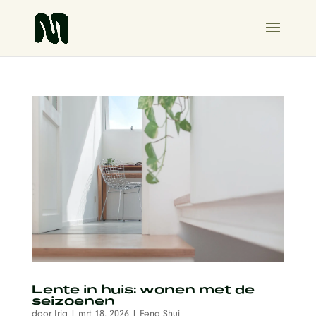
Lente in huis: wonen met de
seizoenen
door
Irja
|
mrt 18, 2026
|
Feng Shui